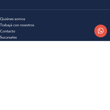
Quiénes somos
Trabajá con nosotros
Contacto
Sucursales
Compra Online
Atención al cliente
Preguntas frecuentes
Términos y condiciones
Botón de arrepentimiento