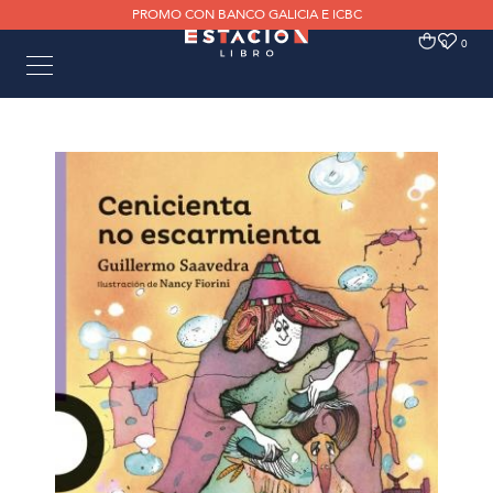
PROMO CON BANCO GALICIA E ICBC
0
0