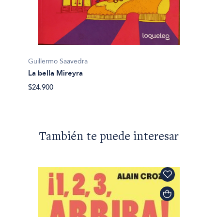
El Vel
$25.00
Guillermo Saavedra
La bella Mireyra
$24.900
También te puede interesar