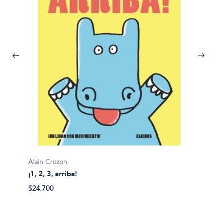
Alain Crozon
¡1, 2, 3, arriba!
Plim pl
$24.700
¡A bañ
$14.99