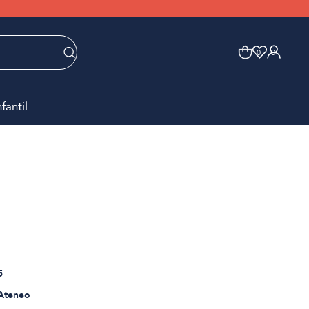
0
0
nfantil
5
 Ateneo