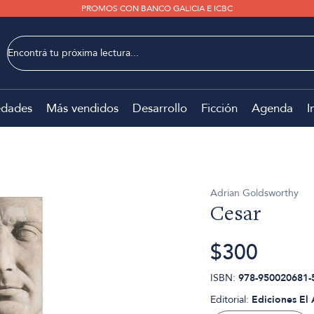
PROMOS CON BANCO GALICIA E ICBC
dades
Más vendidos
Desarrollo
Ficción
Agenda
I
Adrian Goldsworthy
Cesar
$300
ISBN:
978-950020681-
Editorial:
Ediciones El