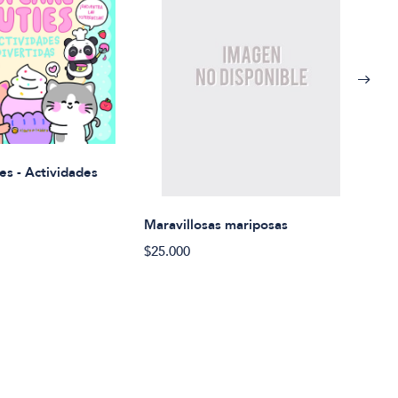
Rued
es - Actividades
$21.
Maravillosas mariposas
$25.000