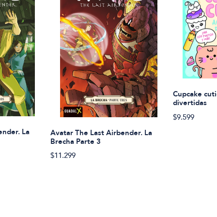
Cupcake cuti
divertidas
$9.599
ender. La
Avatar The Last Airbender. La
Brecha Parte 3
$11.299