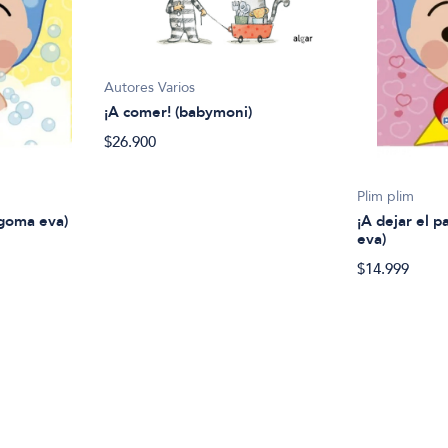
Autores Varios
¡A comer! (babymoni)
$26.900
Plim plim
 goma eva)
¡A dejar el p
eva)
$14.999