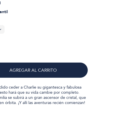
1
antil
AGREGAR AL CARRITO
dido ceder a Charlie su gigantesca y fabulosa
y esto hará que su vida cambie por completo.
ia se subirá a un gran ascensor de cristal, que
en órbita. ¡Y allí las aventuras recién comienzan!