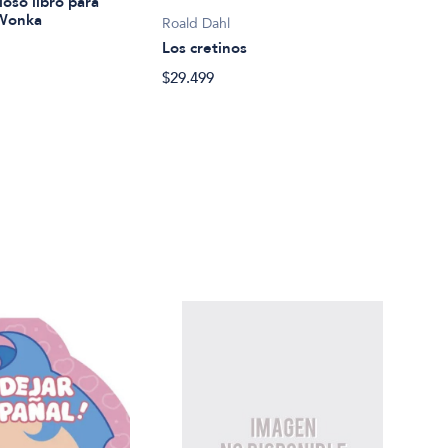
ioso libro para
$18.
 Wonka
Roald Dahl
Los cretinos
$29.499