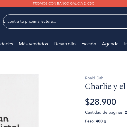
PROMOS CON BANCO GALICIA E ICBC
dades
Más vendidos
Desarrollo
Ficción
Agenda
I
Roald Dahl
Charlie y el
$28.900
Cantidad de páginas:
2
Peso:
400 g