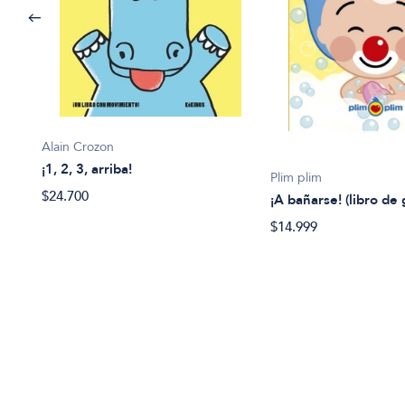
Alain Crozon
¡1, 2, 3, arriba!
Plim plim
$24.700
¡A bañarse! (libro de
$14.999