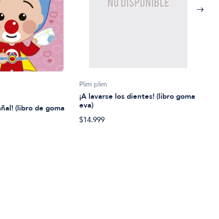
Lore
Plim plim
¡A vi
¡A lavarse los dientes! (libro goma
eva)
añal! (libro de goma
$32.
$14.999