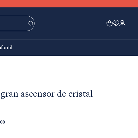
0
0
nfantil
 gran ascensor de cristal
08