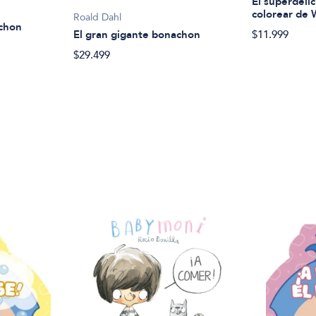
El superdelic
colorear de
Roald Dahl
achon
El gran gigante bonachon
$11.999
$29.499