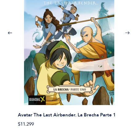
Avatar The Last Airbender. La Brecha Parte 1
Avatar
$11.299
$11.29