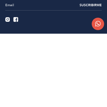
SUSCRIBIRME
Quiénes somos
Trabajá con nosotros
Contacto
Sucursales
Compra Online
Atención al cliente
Preguntas frecuentes