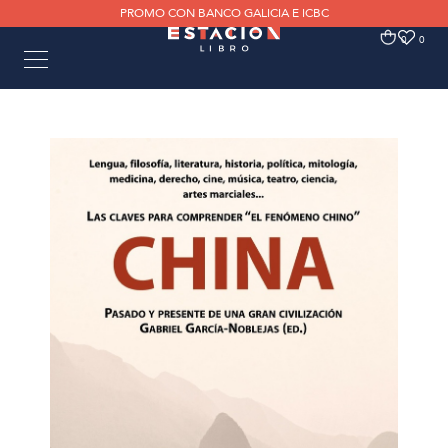
PROMO CON BANCO GALICIA E ICBC
0
0