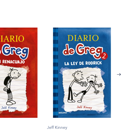
Quin
El a
$22.
Jeff Kinney