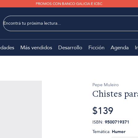
PROMOS CON BANCO GALICIA E ICBC
dades
Más vendidos
Desarrollo
Ficción
Agenda
I
Pepe Muleiro
Chistes par
$139
ISBN:
9500719371
Temática:
Humor