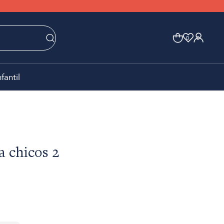
0
0
nfantil
a chicos 2