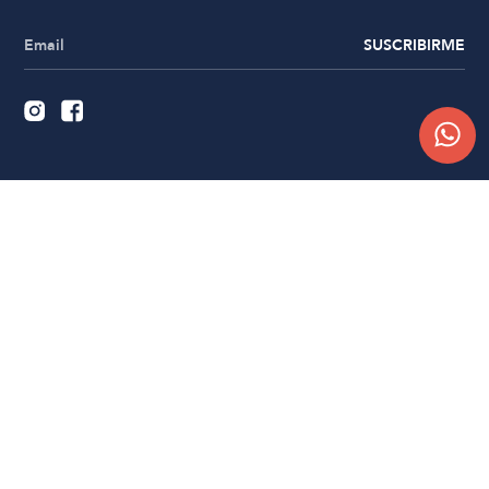
SUSCRIBIRME
Quiénes somos
Trabajá con nosotros
Contacto
Sucursales
Compra Online
Atención al cliente