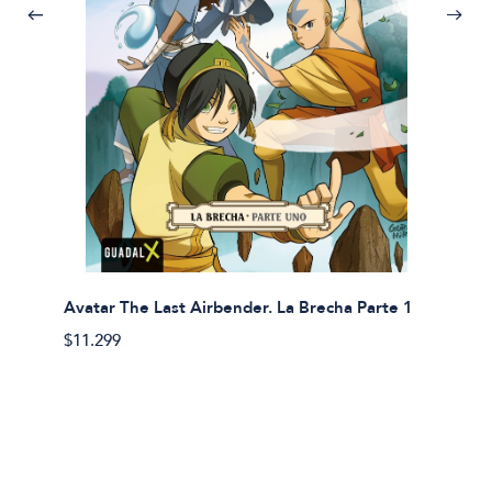
Avatar The Last Airbender. La Brecha Parte 1
Avatar
$11.299
$11.29