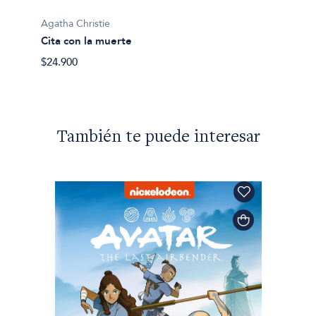
Agatha 
El gra
Agatha Christie
Cita con la muerte
$60.60
$24.900
También te puede interesar