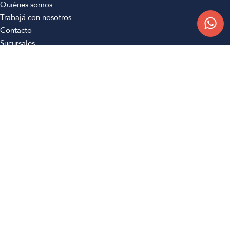
Quiénes somos
Trabajá con nosotros
Contacto
Sucursales
Compra Online
Atención al cliente
Preguntas frecuentes
Términos y condiciones
Botón de arrepentimiento