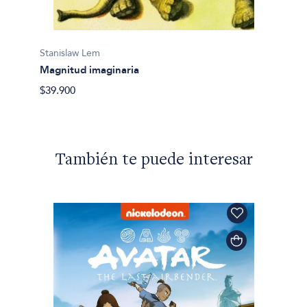
Stanis
El pro
Stanislaw Lem
$31.90
Magnitud imaginaria
$39.900
También te puede interesar