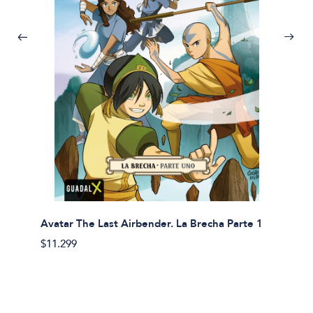
Avatar The Last Airbender. La Brecha Parte 1
Avatar
$11.299
$11.29