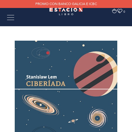
PROMO CON BANCO GALICIA E ICBC
0
0