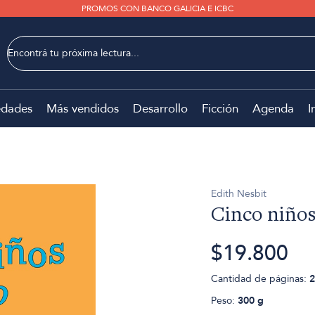
PROMOS CON BANCO GALICIA E ICBC
dades
Más vendidos
Desarrollo
Ficción
Agenda
I
Edith Nesbit
Cinco niños
$19.800
Cantidad de páginas:
2
Peso:
300 g