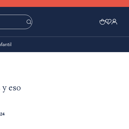
0
0
nfantil
 y eso
24