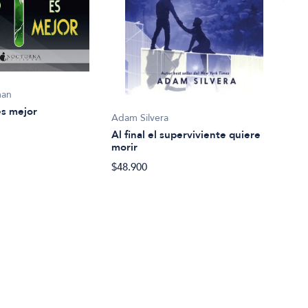
man
es mejor
Noeli
Adam Silvera
Alas
Al final el superviviente quiere
morir
$31.
$48.900