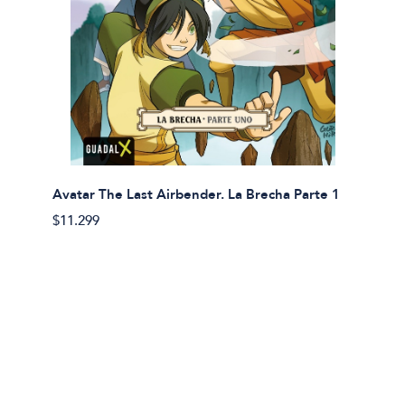
Avatar The Last Airbender. La Brecha Parte 1
Avatar
$11.299
$11.29