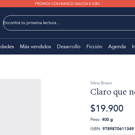
PROMOS CON BANCO GALICIA E ICBC
dades
Más vendidos
Desarrollo
Ficción
Agenda
I
Silvia Braun
Claro que no
$19.900
Peso:
400 g
ISBN:
9789870611349