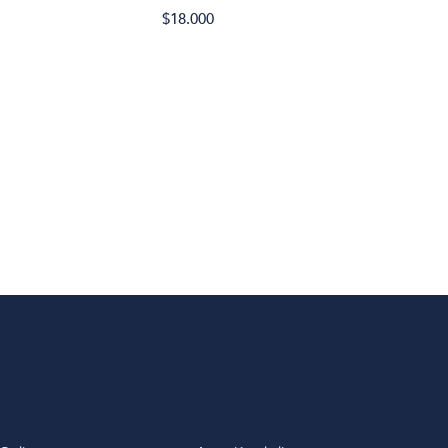
Eliz
$18.000
La c
$27.