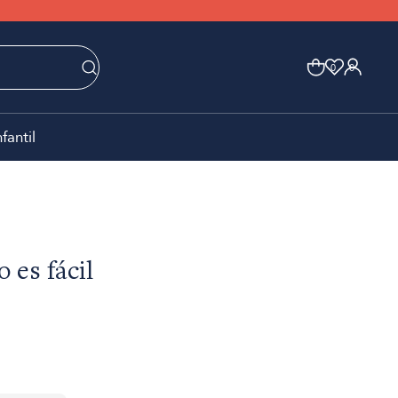
0
0
nfantil
 es fácil