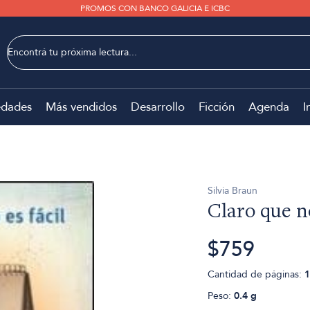
PROMOS CON BANCO GALICIA E ICBC
dades
Más vendidos
Desarrollo
Ficción
Agenda
I
Silvia Braun
Claro que no
$759
Cantidad de páginas:
1
Peso:
0.4 g