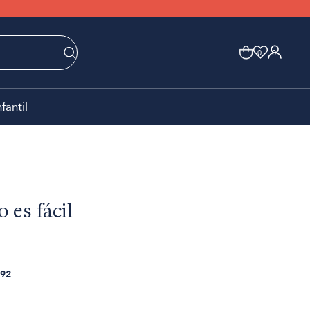
0
0
nfantil
 es fácil
92