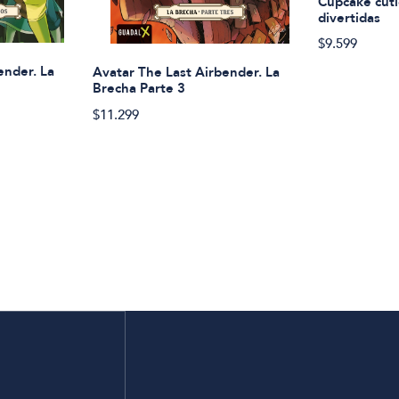
Cupcake cuti
divertidas
$9.599
ender. La
Avatar The Last Airbender. La
Brecha Parte 3
$11.299