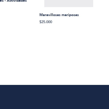
es - Actividades
$21.
Maravillosas mariposas
$25.000