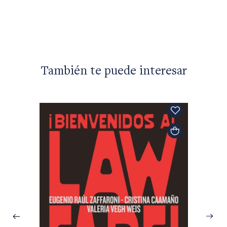
La lect
$22.90
También te puede interesar
Michel 
¿Adole
$29.40