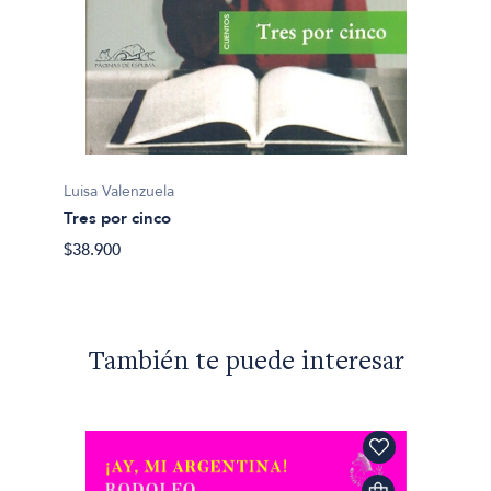
Luisa V
Luisa Valenzuela
Hay qu
Tres por cinco
$27.00
$38.900
También te puede interesar