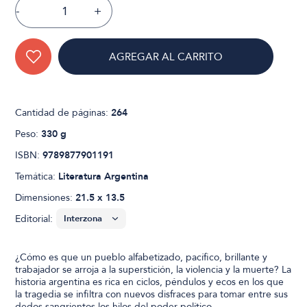
-
+
AGREGAR AL CARRITO
Cantidad de páginas:
264
Peso:
330 g
ISBN:
9789877901191
Temática:
Literatura Argentina
Dimensiones:
21.5 x 13.5
Editorial:
¿Cómo es que un pueblo alfabetizado, pacífico, brillante y
trabajador se arroja a la superstición, la violencia y la muerte? La
historia argentina es rica en ciclos, péndulos y ecos en los que
la tragedia se infiltra con nuevos disfraces para tomar entre sus
dedos sangrientos los hilos del poder político.