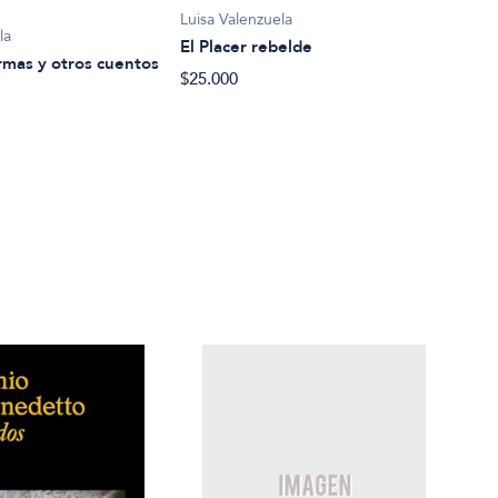
Luisa Valenzuela
la
Luisa
El Placer rebelde
mas y otros cuentos
El m
$25.000
$32.