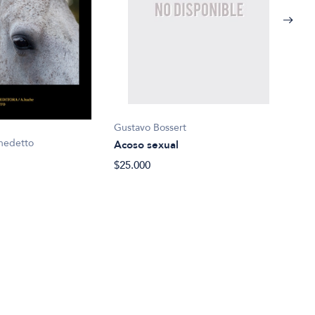
Gustavo Bossert
Robe
nedetto
Acoso sexual
Agua
$25.000
$15.