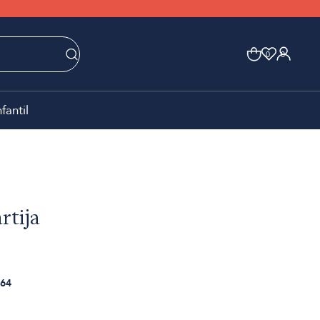
0
0
nfantil
rtija
64