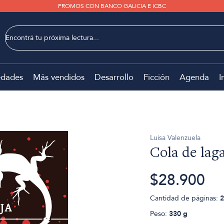
PROMOS CON BANCO GALICIA E ICBC
dades
Más vendidos
Desarrollo
Ficción
Agenda
I
Luisa Valenzuela
Cola de laga
$28.900
Cantidad de páginas:
2
Peso:
330 g