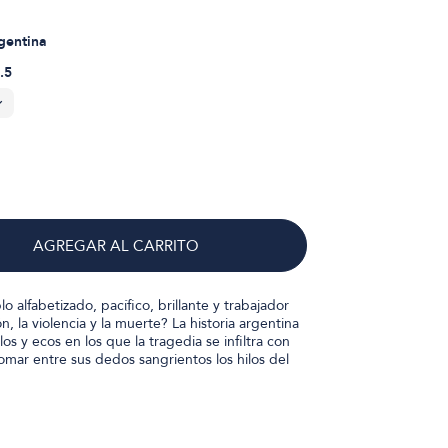
rgentina
.5
AGREGAR AL CARRITO
alfabetizado, pacífico, brillante y trabajador
ón, la violencia y la muerte? La historia argentina
los y ecos en los que la tragedia se infiltra con
omar entre sus dedos sangrientos los hilos del