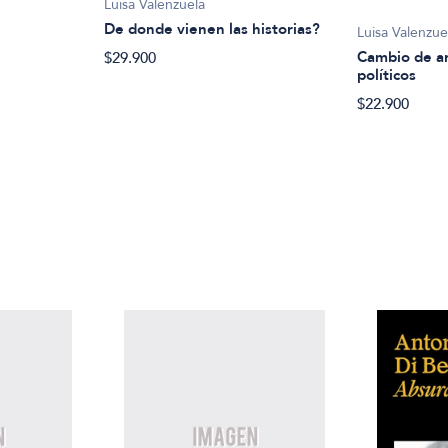
Luisa Valenzuela
De donde vienen las historias?
Luisa Valenzue
Cambio de ar
$29.900
políticos
$22.900