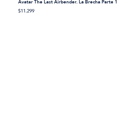
Avatar The Last Airbender. La Brecha Parte 1
Avatar
$11.299
$11.29