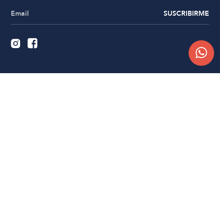
SUSCRIBIRME
Quiénes somos
Trabajá con nosotros
Contacto
Sucursales
Compra Online
Atención al cliente
Preguntas frecuentes