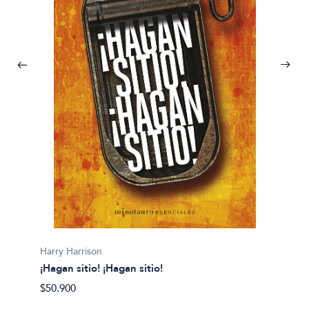
Cynthia
Harry Harrison
"Papa 
¡Hagan sitio! ¡Hagan sitio!
$46.90
$50.900