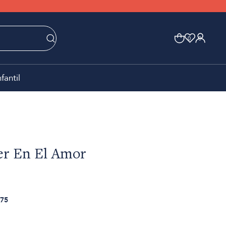
0
0
nfantil
r En El Amor
75