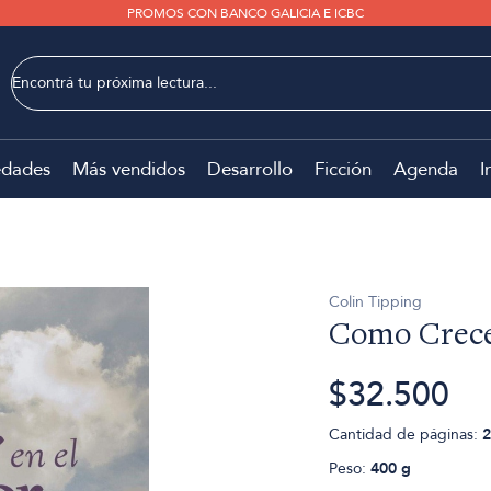
PROMOS CON BANCO GALICIA E ICBC
dades
Más vendidos
Desarrollo
Ficción
Agenda
I
Colin Tipping
Como Crece
$32.500
Cantidad de páginas:
2
Peso:
400 g