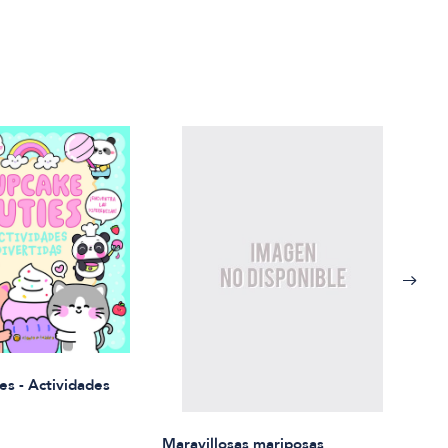
Rued
es - Actividades
$21.
Maravillosas mariposas