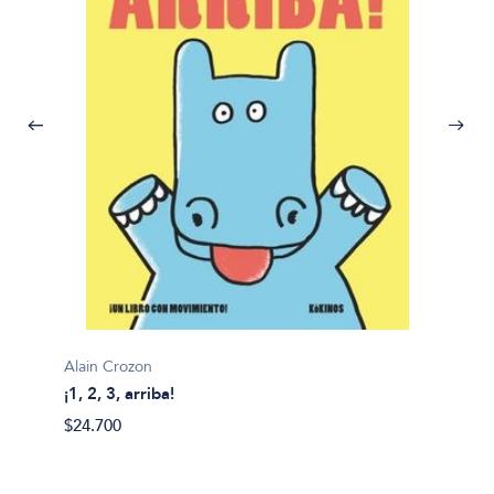
Alain Crozon
¡1, 2, 3, arriba!
Plim pl
$24.700
¡A bañ
$14.99