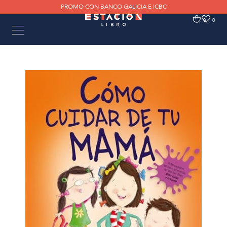
PROMO CON BANCO GALICIA E ICBC
0
0