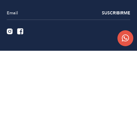
SUSCRIBIRME
Quiénes somos
Trabajá con nosotros
Contacto
Sucursales
Compra Online
Atención al cliente