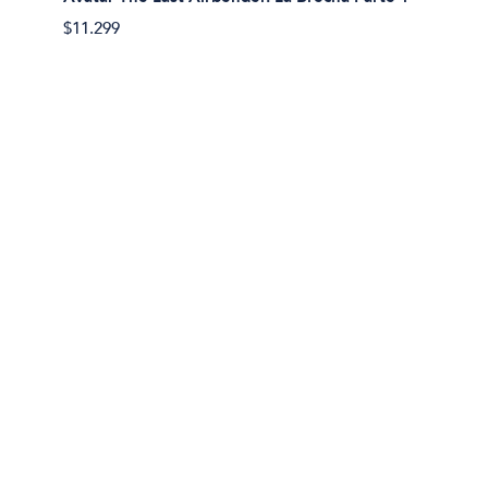
Avatar
$11.299
$11.29