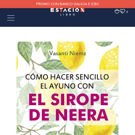
PROMO CON BANCO GALICIA E ICBC
0
0