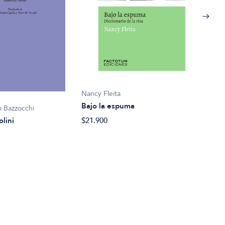
Nancy Fleita
Ariel
Bajo la espuma
 Bazzocchi
Borg
olini
$21.900
$34.