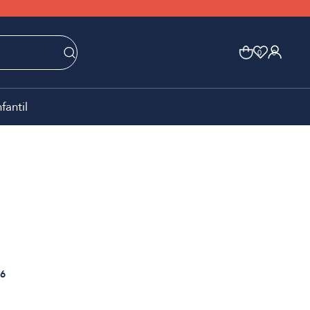
0
0
nfantil
6