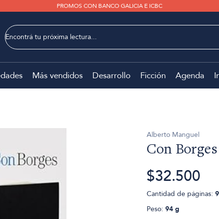
PROMOS CON BANCO GALICIA E ICBC
dades
Más vendidos
Desarrollo
Ficción
Agenda
I
Alberto Manguel
Con Borges
$32.500
Cantidad de páginas:
9
Peso:
94 g