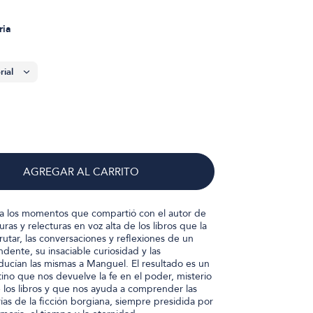
ria
AGREGAR AL CARRITO
a los momentos que compartió con el autor de
uras y relecturas en voz alta de los libros que la
utar, las conversaciones y reflexiones de un
ente, su insaciable curiosidad y las
ducían las mismas a Manguel. El resultado es un
tino que nos devuelve la fe en el poder, misterio
 los libros y que nos ayuda a comprender las
as de la ficción borgiana, siempre presidida por