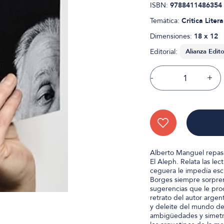
ISBN:
9788411486354
Temática:
Critica Litera
Dimensiones:
18 x 12
Editorial:
-
+
Alberto Manguel repas
El Aleph. Relata las lect
ceguera le impedía escr
Borges siempre sorprend
sugerencias que le pro
retrato del autor argen
y deleite del mundo de
ambigüedades y simetrí