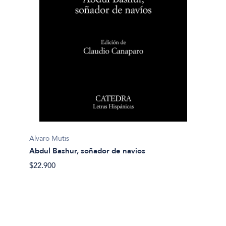
A.A.V.V
Antolo
$20.40
Alvaro Mutis
Abdul Bashur, soñador de navios
$22.900