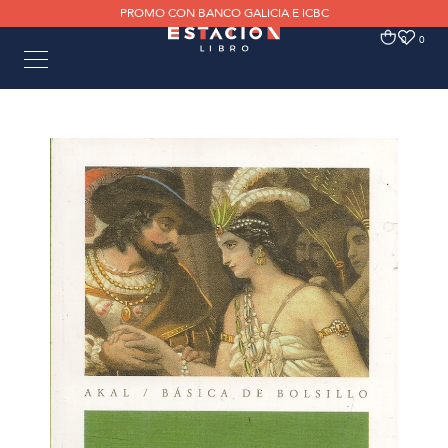
PROMO CON BANCO GALICIA E ICBC
0
0