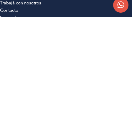
Trabajá con nosotros
Contacto
Sucursales
Compra Online
Atención al cliente
Preguntas frecuentes
Términos y condiciones
Botón de arrepentimiento