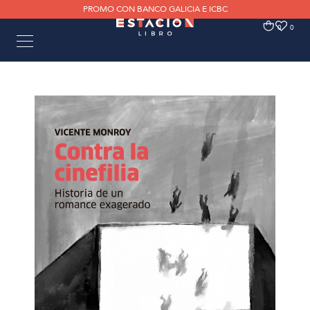
PROMO CON BANCO GALICIA E ICBC
0
0