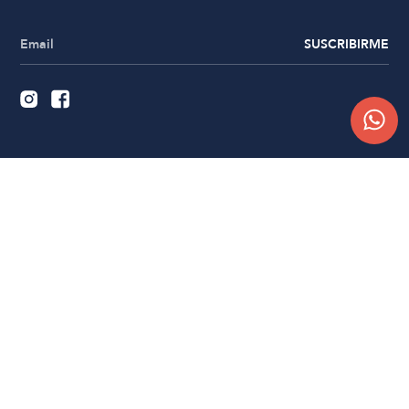
SUSCRIBIRME
Quiénes somos
Trabajá con nosotros
Contacto
Sucursales
Compra Online
Atención al cliente