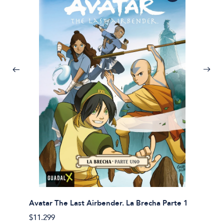
Avatar The Last Airbender. La Brecha Parte 1
Avatar
$11.299
$11.29