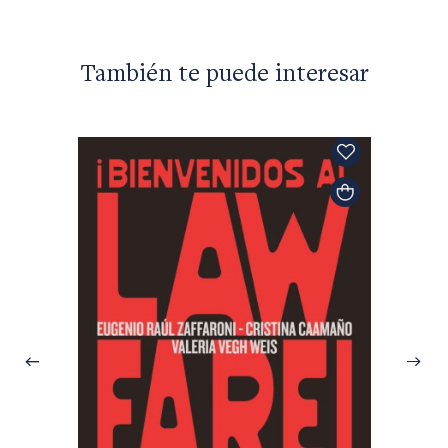
También te puede interesar
Michel 
¿Adole
$29.40