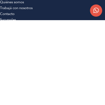
Quiénes somos
Trabajá con nosotros
Contacto
Sucursales
Compra Online
Atención al cliente
Preguntas frecuentes
Términos y condiciones
Botón de arrepentimiento