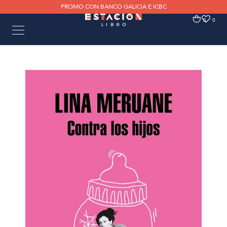
PROMO CON BANCO GALICIA E ICBC
0
0