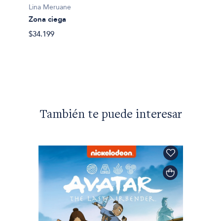
Lina Meruane
Lina M
Zona ciega
Esa co
$34.199
$22.00
También te puede interesar