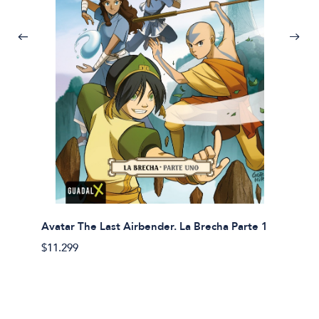
Avatar The Last Airbender. La Brecha Parte 1
Avatar
$11.299
$11.29