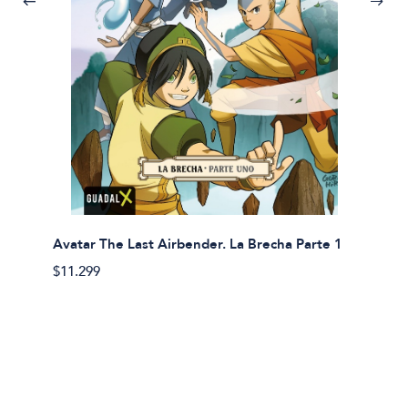
Avatar The Last Airbender. La Brecha Parte 1
Avatar
$11.299
$11.29