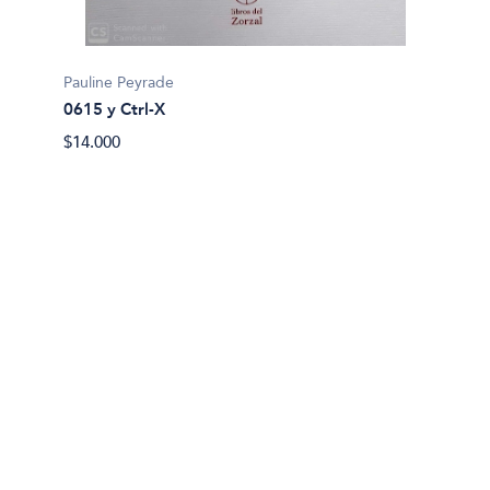
Richard
Actuac
Pauline Peyrade
$32.90
0615 y Ctrl-X
$14.000