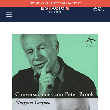
PROMO CON BANCO GALICIA E ICBC
0
0