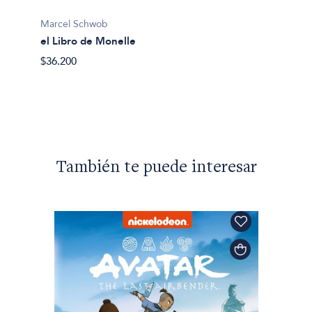
Marcel Schwob
Marcel
el Libro de Monelle
Corazó
$36.200
$52.00
También te puede interesar