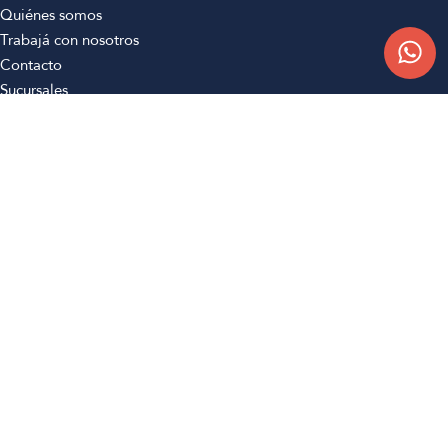
Quiénes somos
Trabajá con nosotros
Contacto
Sucursales
Compra Online
Atención al cliente
Preguntas frecuentes
Términos y condiciones
Botón de arrepentimiento