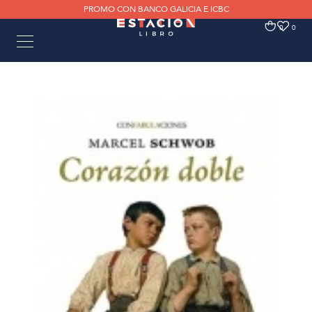
PROMO CON BANCO GALICIA E ICBC
0
0