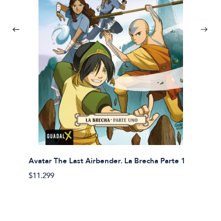
Avatar The Last Airbender. La Brecha Parte 1
Avatar
$11.299
$11.29