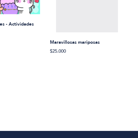
Rued
es - Actividades
$21.
Maravillosas mariposas
$25.000