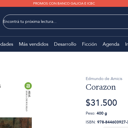
PROMOS CON BANCO GALICIA E ICBC
dades
Más vendidos
Desarrollo
Ficción
Agenda
I
Edmundo de Amicis
Corazon
$31.500
Peso:
400 g
ISBN:
978-844603927-