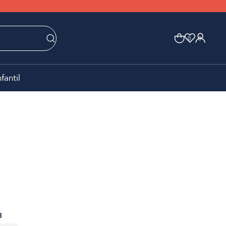
0
0
nfantil
3