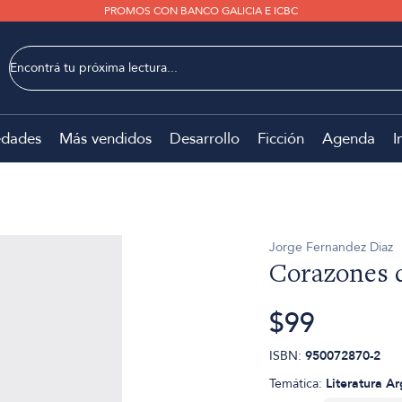
PROMOS CON BANCO GALICIA E ICBC
dades
Más vendidos
Desarrollo
Ficción
Agenda
I
Jorge Fernandez Diaz
Corazones 
$99
ISBN:
950072870-2
Temática:
Literatura A