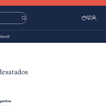
0
0
nfantil
desatados
rgentina