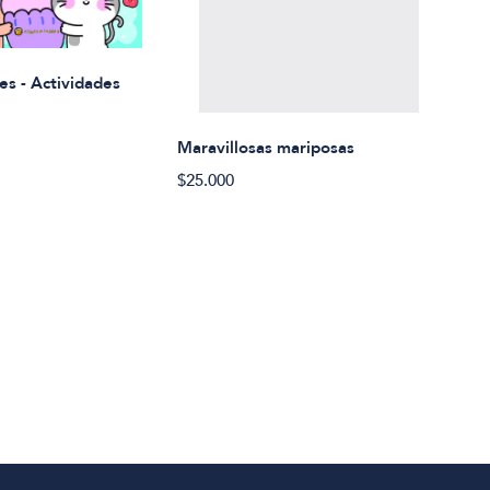
Rued
es - Actividades
$21.
Maravillosas mariposas
$25.000