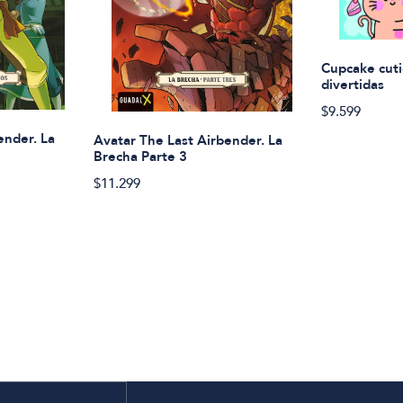
Cupcake cuti
divertidas
$9.599
ender. La
Avatar The Last Airbender. La
Brecha Parte 3
$11.299