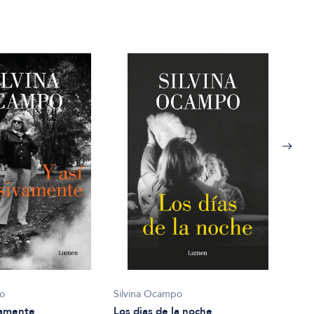
po
Silvina Ocampo
Silv
vamente
Los dias de la noche
Las 