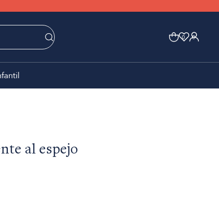
0
0
nfantil
nte al espejo