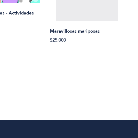
Rued
es - Actividades
$21.
Maravillosas mariposas
$25.000