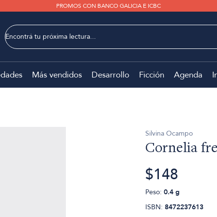
PROMOS CON BANCO GALICIA E ICBC
dades
Más vendidos
Desarrollo
Ficción
Agenda
I
Silvina Ocampo
Cornelia fre
$148
Peso:
0.4 g
ISBN:
8472237613