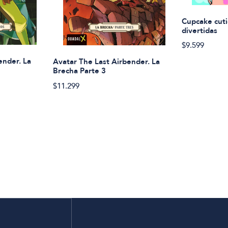
Cupcake cuti
divertidas
$9.599
ender. La
Avatar The Last Airbender. La
Brecha Parte 3
$11.299