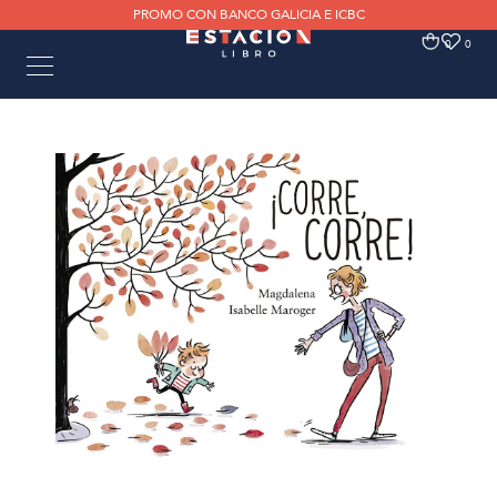
PROMO CON BANCO GALICIA E ICBC
0
0