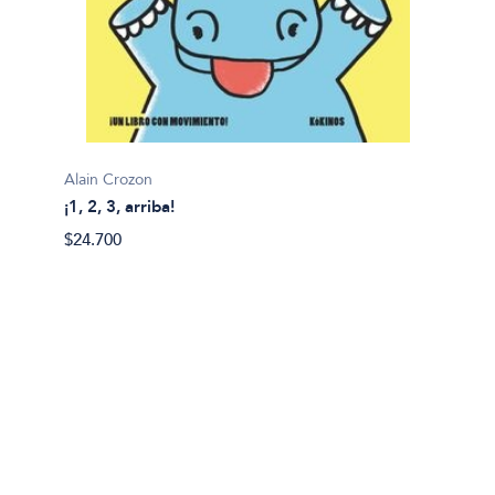
Alain Crozon
¡1, 2, 3, arriba!
Plim pl
$24.700
¡A bañ
$14.99