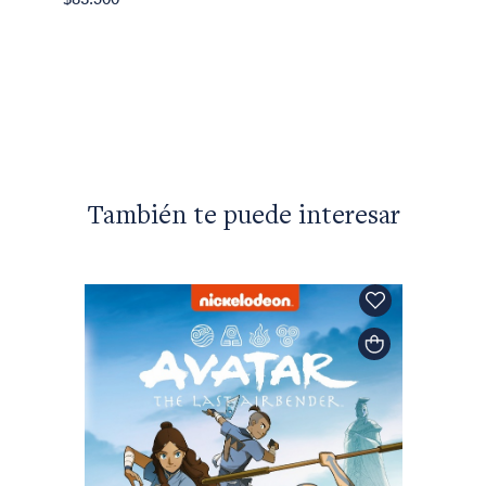
Elizabe
Norte 
$74.30
También te puede interesar