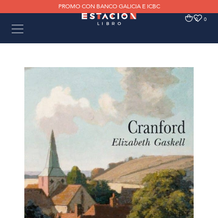
PROMO CON BANCO GALICIA E ICBC
0
0