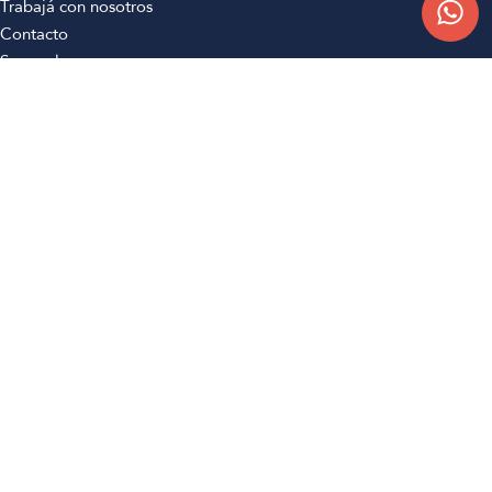
Trabajá con nosotros
Contacto
Sucursales
Compra Online
Atención al cliente
Preguntas frecuentes
Términos y condiciones
Botón de arrepentimiento