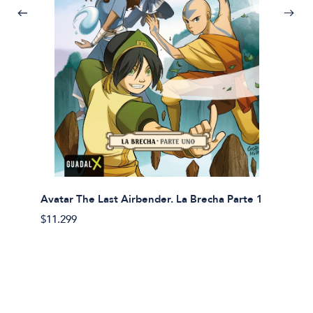
Avatar The Last Airbender. La Brecha Parte 1
Avatar
$11.299
$11.29