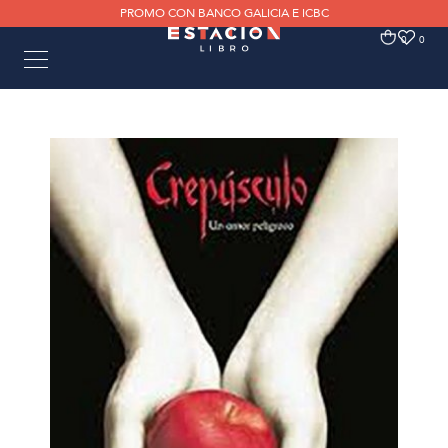
PROMO CON BANCO GALICIA E ICBC
0
0