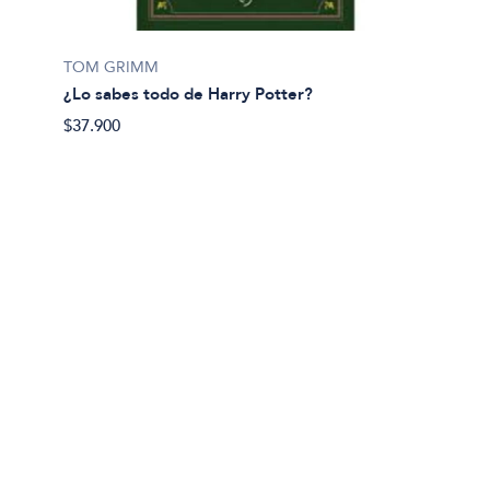
Cecilia
TOM GRIMM
¿Que e
¿Lo sabes todo de Harry Potter?
$35.49
$37.900