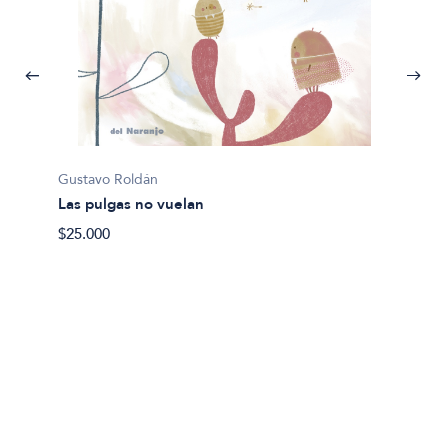
Gustavo Roldán
Las pulgas no vuelan
$25.000
Gustav
Una ll
$18.00