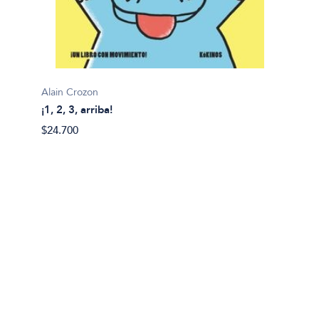
Alain Crozon
¡1, 2, 3, arriba!
Plim pl
$24.700
¡A bañ
$14.99