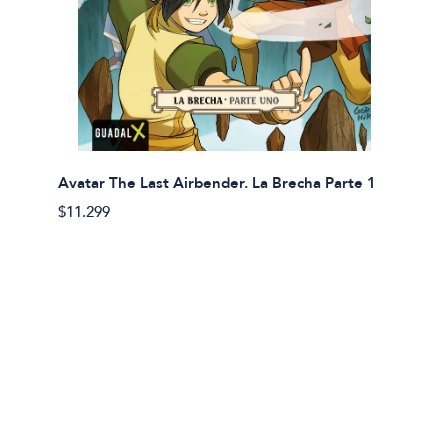
Avatar The Last Airbender. La Brecha Parte 1
Avatar
$11.299
$11.29