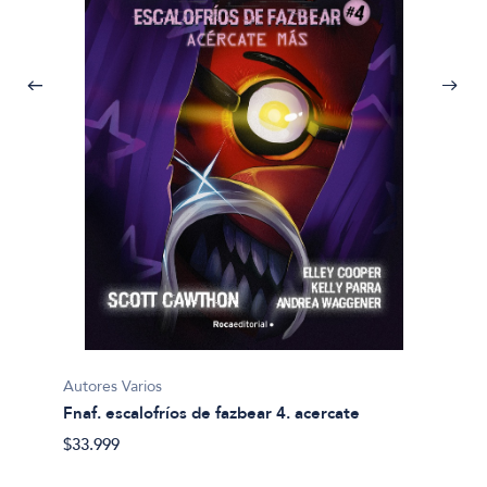
Autores
Clasic
$31.99
Autores Varios
a y
Fnaf. escalofríos de fazbear 4. acercate
$33.999