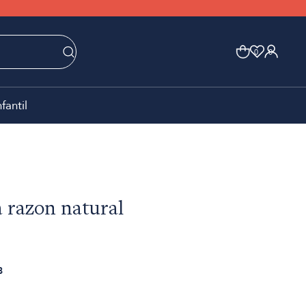
0
0
nfantil
a razon natural
8