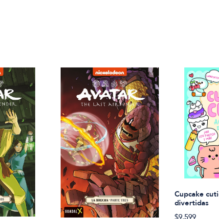
Cupcake cuti
divertidas
$9.599