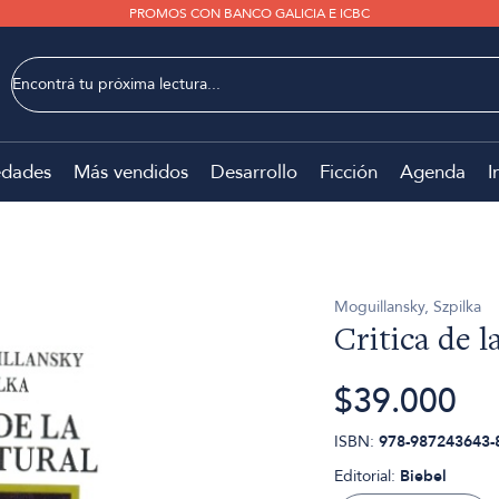
PROMOS CON BANCO GALICIA E ICBC
dades
Más vendidos
Desarrollo
Ficción
Agenda
I
Moguillansky, Szpilka
Critica de l
$39.000
ISBN:
978-987243643-
Editorial:
Biebel