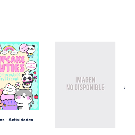
Rued
es - Actividades
$21.