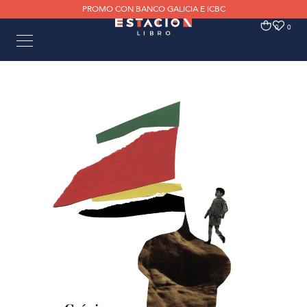
PROMO CON BANCO GALICIA E ICBC
0
0