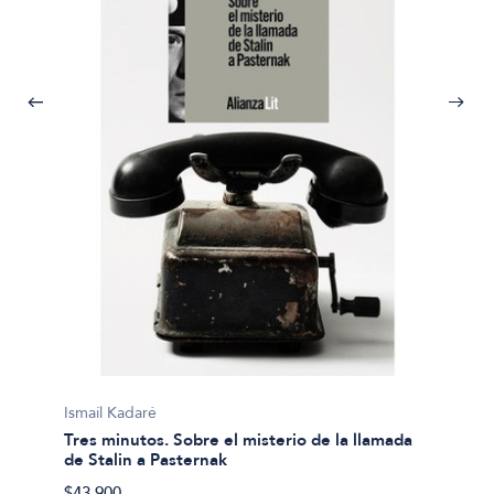
Ismaíl 
Antolo
Ismaíl Kadaré
Tres minutos. Sobre el misterio de la llamada
$50.00
de Stalin a Pasternak
$43.900