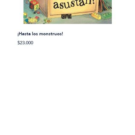
¡Hasta los monstruos!
$23.000
Olivier
Cereci
$23.00