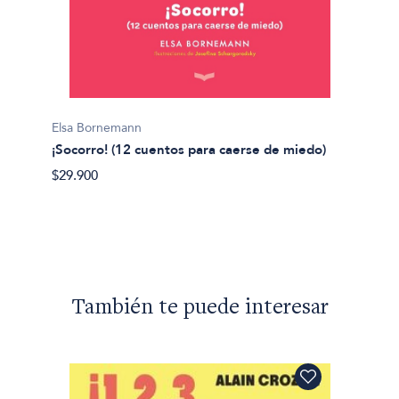
Elsa B
Elsa Bornemann
Un ele
¡Socorro! (12 cuentos para caerse de miedo)
$29.90
$29.900
También te puede interesar