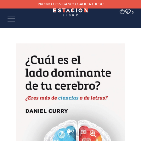
PROMO CON BANCO GALICIA E ICBC
0
0