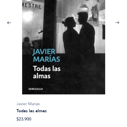
Javier 
El hom
Javier Marías
Todas las almas
$43.90
$23.900