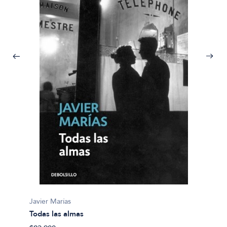
Javier 
El hom
Javier Marías
Todas las almas
$43.90