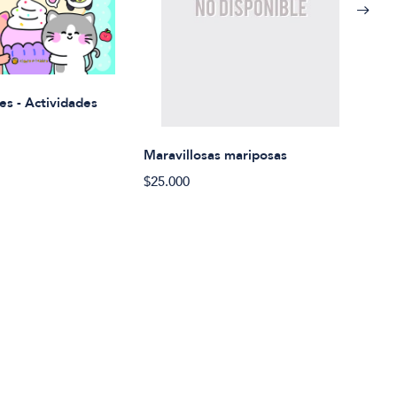
Rued
es - Actividades
$21.
Maravillosas mariposas
$25.000