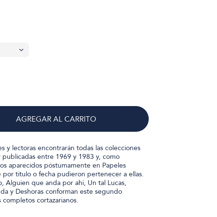
AGREGAR AL CARRITO
res y lectoras encontrarán todas las colecciones
 publicadas entre 1969 y 1983 y, como
atos aparecidos póstumamente en Papeles
por título o fecha pudieron pertenecer a ellas.
, Alguien que anda por ahí, Un tal Lucas,
da y Deshoras conforman este segundo
 completos cortazarianos.