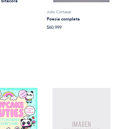
 bitacora
Julio
Julio Cortazar
Rayu
Poesia completa
$42.
$60.999