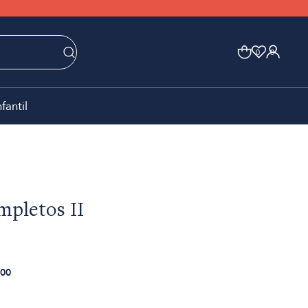
0
0
nfantil
mpletos II
00