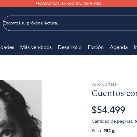
PROMOS CON BANCO GALICIA E ICBC
dades
Más vendidos
Desarrollo
Ficción
Agenda
I
Julio Cortazar
Cuentos co
$54.499
Cantidad de páginas:
6
Peso:
952 g