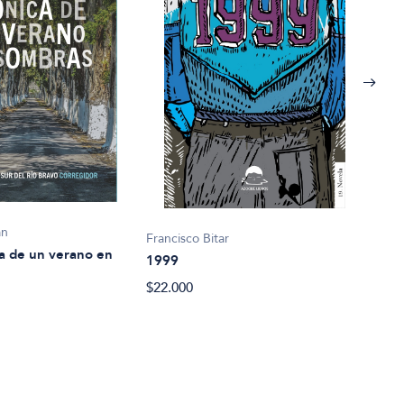
an
Francisco Bitar
Juan
a de un verano en
1999
33 
$22.000
$19.