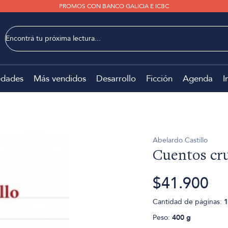
PROMOS CON BANCO GALICIA E ICBC
dades
Más vendidos
Desarrollo
Ficción
Agenda
I
Abelardo Castillo
Cuentos cr
$41.900
Cantidad de páginas:
1
Peso:
400 g