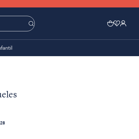
0
0
nfantil
ueles
28