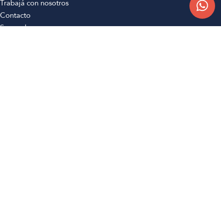
Trabajá con nosotros
Contacto
Sucursales
Compra Online
Atención al cliente
Preguntas frecuentes
Términos y condiciones
Botón de arrepentimiento