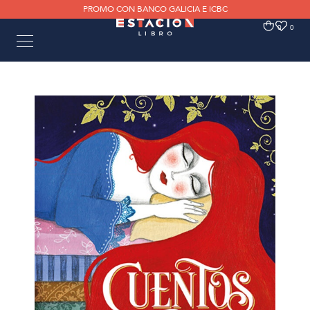
PROMO CON BANCO GALICIA E ICBC
0
0