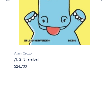
Alain Crozon
¡1, 2, 3, arriba!
Plim pl
$24.700
¡A bañ
$14.99