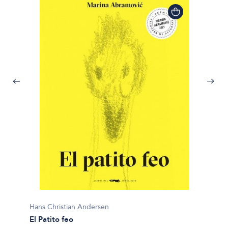
Hans C
El pati
$35.00
Hans Christian Andersen
El Patito feo