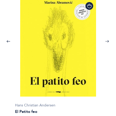
Hans C
El pati
$35.00
Hans Christian Andersen
El Patito feo