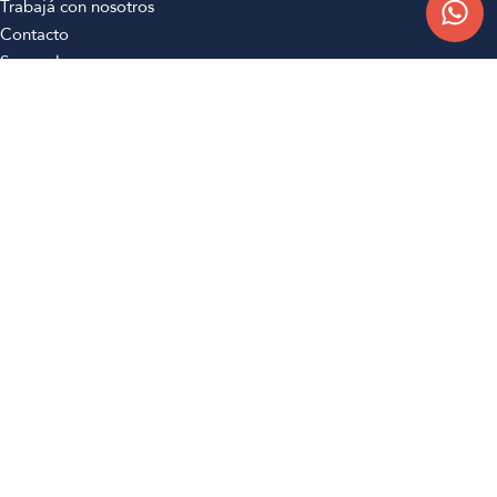
Trabajá con nosotros
Contacto
Sucursales
Compra Online
Atención al cliente
Preguntas frecuentes
Términos y condiciones
Botón de arrepentimiento