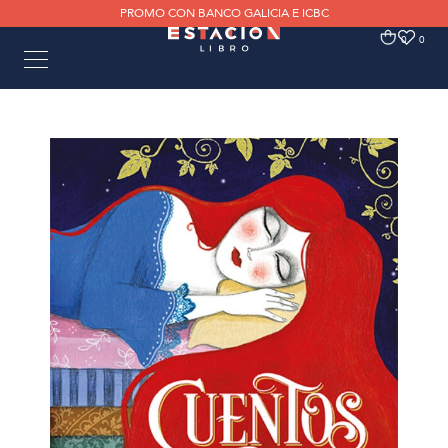
PROMO CON BANCO GALICIA E ICBC
0
0