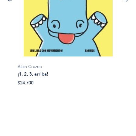
Alain Crozon
¡1, 2, 3, arriba!
Plim pl
$24.700
¡A bañ
$14.99