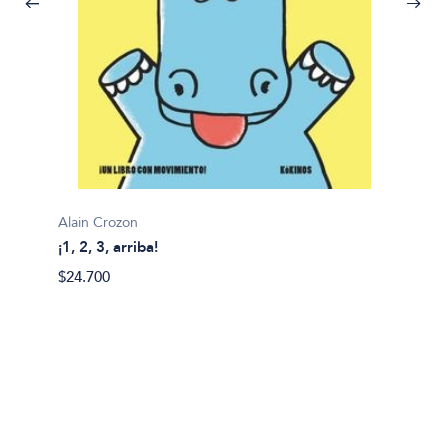
Alain Crozon
¡1, 2, 3, arriba!
Plim pl
$24.700
¡A bañ
$14.99