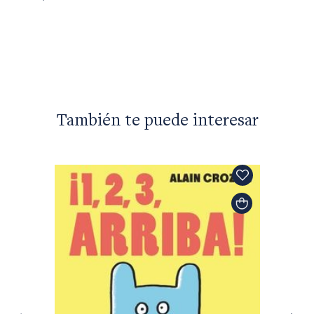
Los M
$7.600
También te puede interesar