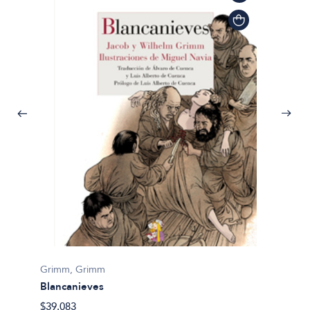
Grimm, Grimm
Blancanieves
Grimm,
$39.083