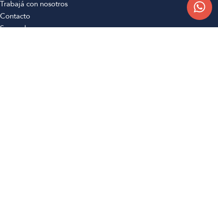
Trabajá con nosotros
Contacto
Sucursales
Compra Online
Atención al cliente
Preguntas frecuentes
Términos y condiciones
Botón de arrepentimiento