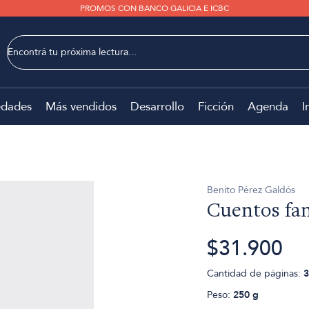
PROMOS CON BANCO GALICIA E ICBC
dades
Más vendidos
Desarrollo
Ficción
Agenda
I
Benito Pérez Galdós
Cuentos fan
$31.900
Cantidad de páginas:
3
Peso:
250 g