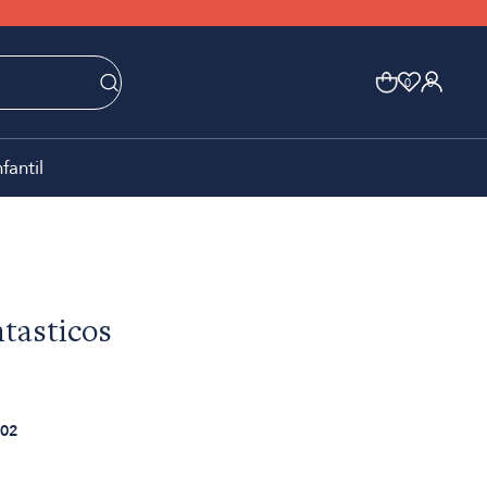
0
0
nfantil
tasticos
02