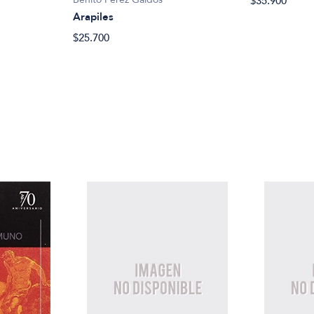
$35.900
Arapiles
$25.700