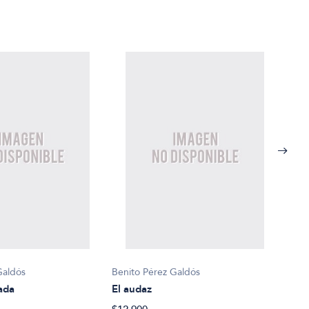
Beni
Epis
$65.
Galdós
Benito Pérez Galdós
ada
El audaz