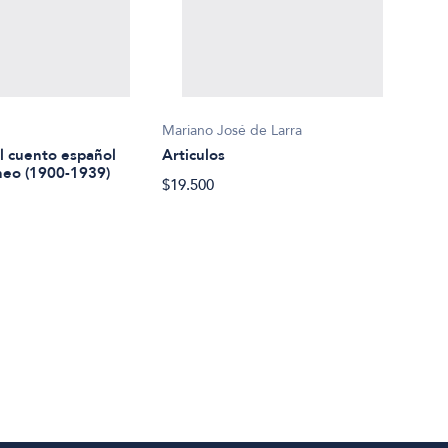
s
Mariano José de Larra
Volta
l cuento español
Articulos
Can
eo (1900-1939)
$19.500
$20.