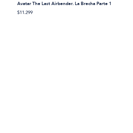
Avatar The Last Airbender. La Brecha Parte 1
Avatar
$11.299
$11.29