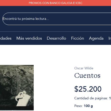
PROMOS CON BANCO GALICIA E ICBC
dades
Más vendidos
Desarrollo
Ficción
Agenda
I
Oscar Wilde
Cuentos
$25.200
Cantidad de páginas:
1
Peso:
100 g