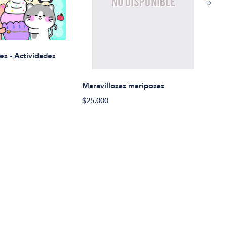
Rued
es - Actividades
$21.
Maravillosas mariposas
$25.000