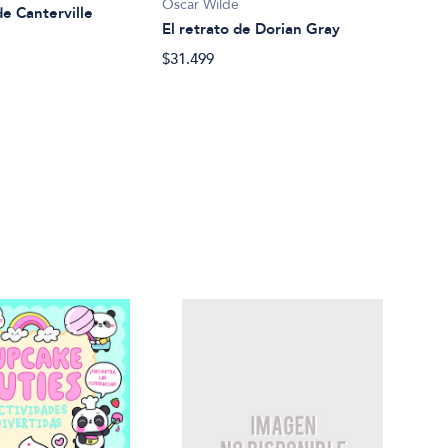
Osca
Oscar Wilde
de Canterville
El f
El retrato de Dorian Gray
$9.9
$31.499