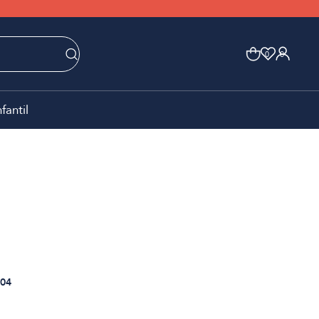
0
0
nfantil
04